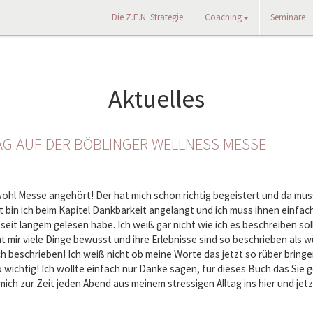
Die Z.E.N. Strategie
Coaching
Seminare
Aktuelles
AG AUF DER BÖBLINGER WELLNESS MESSE
 wohl Messe angehört! Der hat mich schon richtig begeistert und da mus
nt bin ich beim Kapitel Dankbarkeit angelangt und ich muss ihnen einfa
 seit langem gelesen habe. Ich weiß gar nicht wie ich es beschreiben sol
 mir viele Dinge bewusst und ihre Erlebnisse sind so beschrieben als 
ach beschrieben! Ich weiß nicht ob meine Worte das jetzt so rüber bringe
so wichtig! Ich wollte einfach nur Danke sagen, für dieses Buch das Sie 
h zur Zeit jeden Abend aus meinem stressigen Alltag ins hier und jetz